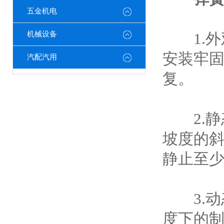
五金机电
机械设备
1.外
安装牢
汽配汽用
复。
2.静
坡度的斜
静止至少
3.动
度下的