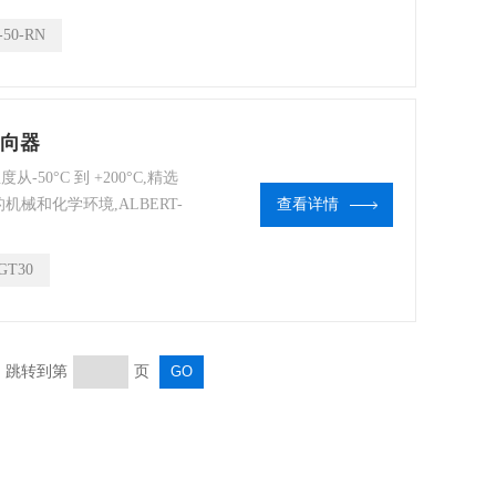
-50-RN
换向器
50°C 到 +200°C,精选
械和化学环境,ALBERT-
查看详情
生产.
GT30
页 跳转到第
页