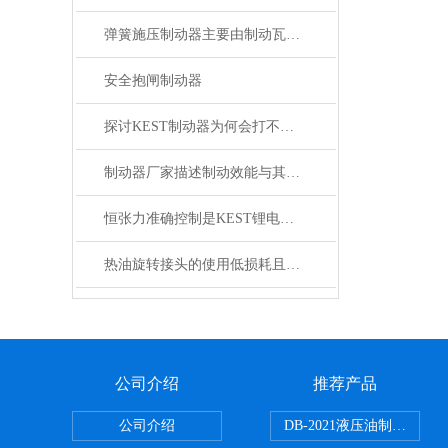
弹簧施压制动器主要由制动瓦块和弹簧构成
安全抱闸制动器
探讨KEST制动器为何会打不开？
制动器厂家描述制动效能与其恒定性的研究
恒张力准确控制是KEST锂电池滑差轴的核心功能
热油旋转接头的使用低损耗且还方便
公司介绍
推荐产品
公司介绍
DB-2021液压油制动器