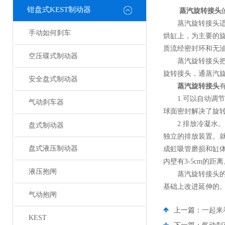
钳盘式KEST制动器
蒸汽旋转接头
蒸汽旋转接头适用
手动如何刹车
烘缸上，为主要的
质流经密封环和无
空压碟式制动器
蒸汽旋转接头把流
旋转接头，通蒸汽
安全盘式制动器
蒸汽旋转接头
1.可以自动调节
气动刹车器
球面密封解决了旋
2.排放冷凝水。
盘式制动器
独立的排放装置。
盘式液压制动器
成虹吸管磨损和缸
内壁有3-5cm的距离
液压抱闸
蒸汽旋转接头的结
基础上改进延伸的
气动抱闸
上一篇：
一起来
KEST