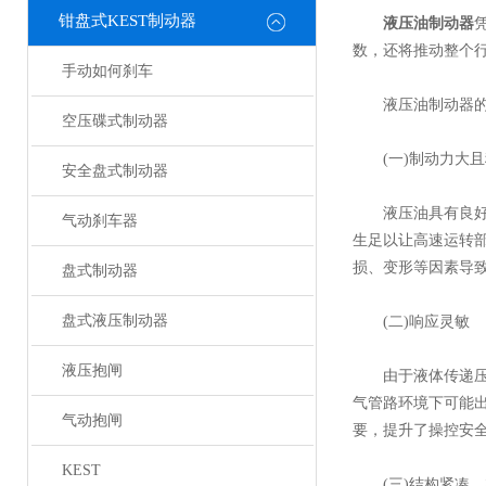
钳盘式KEST制动器
液压油制动器
数，还将推动整个
手动如何刹车
液压油制动器的
空压碟式制动器
(一)制动力大且
安全盘式制动器
液压油具有良好的
气动刹车器
生足以让高速运转
损、变形等因素导
盘式制动器
盘式液压制动器
(二)响应灵敏
液压抱闸
由于液体传递压强
气管路环境下可能
气动抱闸
要，提升了操控安
KEST
(三)结构紧凑、