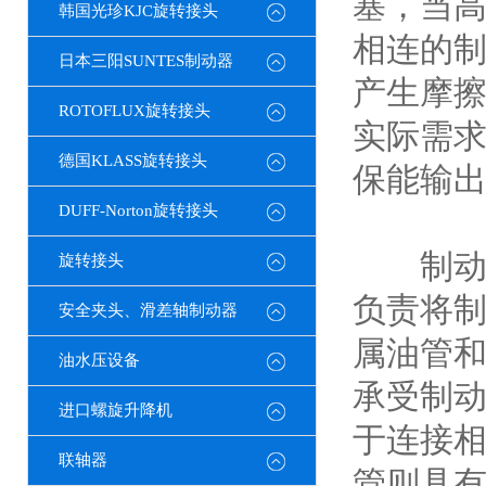
塞，当
韩国光珍KJC旋转接头
相连的
日本三阳SUNTES制动器
产生摩
ROTOFLUX旋转接头
实际需
德国KLASS旋转接头
保能输出
DUFF-Norton旋转接头
制动管
旋转接头
负责将
安全夹头、滑差轴制动器
属油管
油水压设备
承受制
进口螺旋升降机
于连接
联轴器
管则具