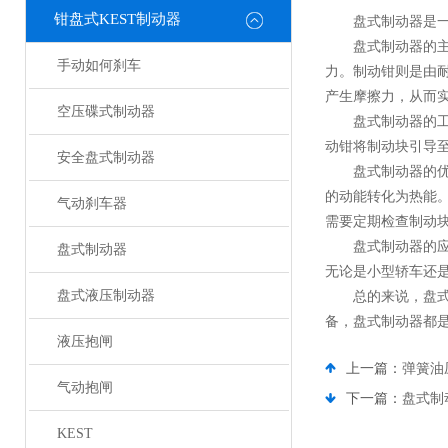
钳盘式KEST制动器
盘式制动器是一种
盘式制动器的主要
手动如何刹车
力。制动钳则是由
产生摩擦力，从而
空压碟式制动器
盘式制动器的工作
动钳将制动块引导
安全盘式制动器
盘式制动器的优点
的动能转化为热能
气动刹车器
需要定期检查制动
盘式制动器的应用
盘式制动器
无论是小型轿车还
盘式液压制动器
总的来说，盘式制
备，盘式制动器都
液压抱闸
上一篇：
弹簧油
气动抱闸
下一篇：
盘式制
KEST