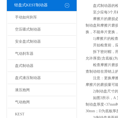
钳盘式KEST制动器
盘式制动器的检
至少应每3个月检
手动如何刹车
摩擦片的磨损必须
制动盘和摩擦片磨
空压碟式制动器
换，不能单片更换
1)摩擦片的检
安全盘式制动器
开始检查前，应先
拆下密封帽，用棘
气动刹车器
允许厚度(含底板)
检查摩擦片磨损是
盘式制动器
查制动钳在滑销上
盘式液压制动器
注意：更换摩擦片
摩擦片的磨损量可
液压抱闸
2)制动盘尺寸的
如图3所示，A 为制
气动抱闸
制动盘厚度<37m
30mm；D为底板厚
KEST
3)制动盘表面损