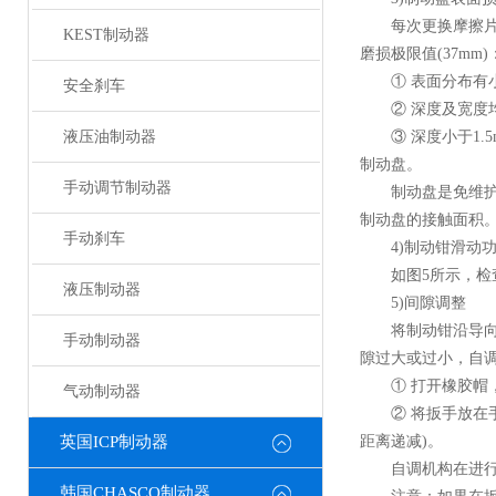
每次更换摩擦片时
KEST制动器
磨损极限值(37mm)
① 表面分布有小斑
安全刹车
② 深度及宽度均小
液压油制动器
③ 深度小于1.5
制动盘。
手动调节制动器
制动盘是免维护的
制动盘的接触面积。
手动刹车
4)制动钳滑动功
如图5所示，检查
液压制动器
5)间隙调整
将制动钳沿导向销推
手动制动器
隙过大或过小，自
① 打开橡胶帽，
气动制动器
② 将扳手放在手调
英国ICP制动器
距离递减)。
自调机构在进行几
韩国CHASCO制动器