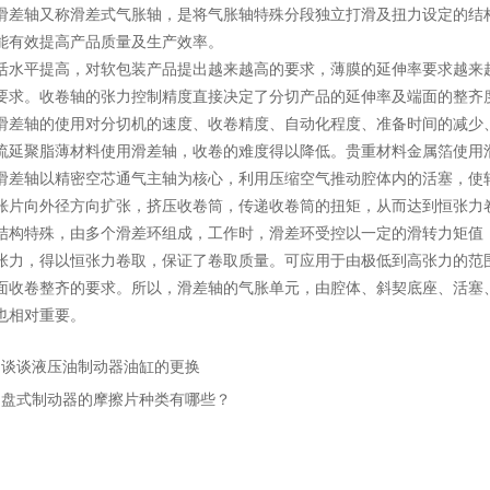
轴又称滑差式气胀轴，是将气胀轴特殊分段独立打滑及扭力设定的结构
能有效提高产品质量及生产效率。
平提高，对软包装产品提出越来越高的要求，薄膜的延伸率要求越来越
要求。收卷轴的张力控制精度直接决定了分切产品的延伸率及端面的整齐
轴的使用对分切机的速度、收卷精度、自动化程度、准备时间的减少、
流延聚脂薄材料使用滑差轴，收卷的难度得以降低。贵重材料金属箔使用
轴以精密空芯通气主轴为核心，利用压缩空气推动腔体内的活塞，使轴
胀片向外径方向扩张，挤压收卷筒，传递收卷筒的扭矩，从而达到恒张力
特殊，由多个滑差环组成，工作时，滑差环受控以一定的滑转力矩值（
张力，得以恒张力卷取，保证了卷取质量。可应用于由极低到高张力的范
面收卷整齐的要求。所以，滑差轴的气胀单元，由腔体、斜契底座、活塞
也相对重要。
：
谈谈液压油制动器油缸的更换
：
盘式制动器的摩擦片种类有哪些？