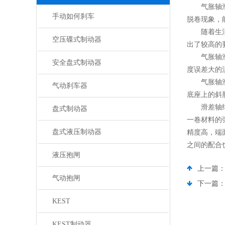
气胀轴滑差
手动如何刹车
脱卷现象，
随着生活水
空压碟式制动器
出了较高的
气胀轴滑差
安全盘式制动器
度误差大的
气胀轴滑差
气动刹车器
底座上的斜
滑差轴结构
盘式制动器
一卷材料的
盘式液压制动器
精度高，端
之间的配合
液压抱闸
上一篇
气动抱闸
下一篇
KEST
KEST制动器