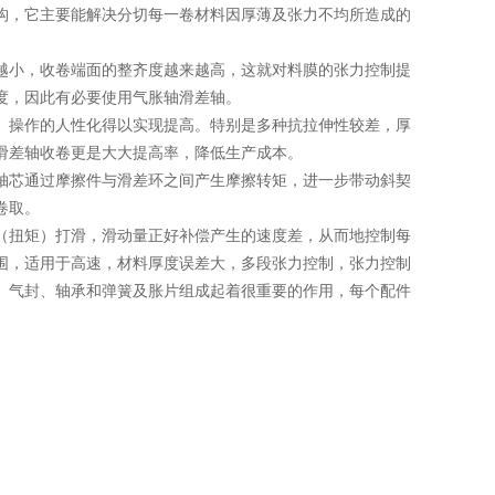
，它主要能解决分切每一卷材料因厚薄及张力不均所造成的
小，收卷端面的整齐度越来越高，这就对料膜的张力控制提
度，因此有必要使用气胀轴滑差轴。
操作的人性化得以实现提高。特别是多种抗拉伸性较差，厚
滑差轴收卷更是大大提高率，降低生产成本。
芯通过摩擦件与滑差环之间产生摩擦转矩，进一步带动斜契
卷取。
扭矩）打滑，滑动量正好补偿产生的速度差，从而地控制每
围，适用于高速，材料厚度误差大，多段张力控制，张力控制
、气封、轴承和弹簧及胀片组成起着很重要的作用，每个配件