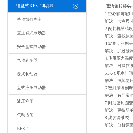
钳盘式KEST制动器
蒸汽旋转接头
1.空心轴与配用
手动如何刹车
解决：检查尺寸和
2.配装机器精度
空压碟式制动器
解决：查找原因
3.淤浆，污垢等
安全盘式制动器
​解决：加过滤网
4.使用压力温度
气动刹车器
​解决：对操作条
​5.未按规定时
盘式制动器
解决：按其使用规
盘式液压制动器
6.密封摩擦副摩
解决：有异常时
液压抱闸
7.附助密封圈变
​解决：更换新的
气动抱闸
8.波纹管破裂、
​解决：分析原因
KEST