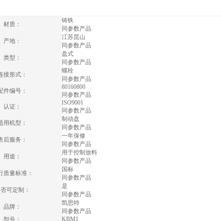
铸铁
材质：
同参数产品
江苏昆山
产地：
同参数产品
盘式
类型：
同参数产品
螺栓
连接形式：
同参数产品
80160800
配件编号：
同参数产品
ISO9001
认证：
同参数产品
制动盘
适用机型：
同参数产品
一年保修
售后服务：
同参数产品
用于控制放料
用途：
同参数产品
国标
行质量标准：
同参数产品
是
是否可定制：
同参数产品
凯思特
品牌：
同参数产品
KBM1
型号：