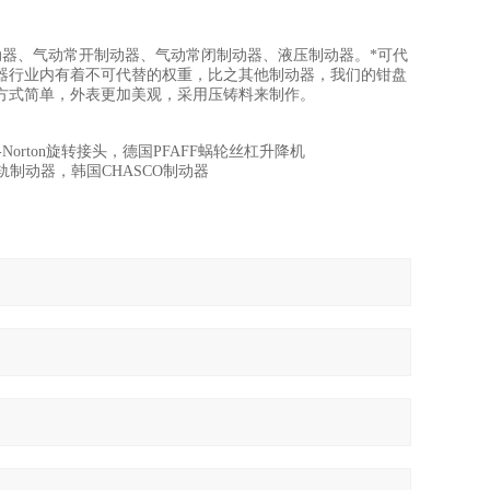
动器、气动常开制动器、气动常闭制动器、液压制动器。*可代
器行业内有着不可代替的权重，比之其他制动器，我们的钳盘
方式简单，外表更加美观，采用压铸料来制作。
orton旋转接头，德国PFAFF蜗轮丝杠升降机
导轨制动器，韩国CHASCO制动器