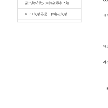
联
蒸汽旋转接头为何会漏水？如何解决？
KEST制动器是一种电磁制动装置
常
详
补