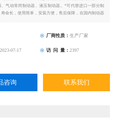
器、气动常闭制动器、液压制动器。*可代替进口一部分制
，寿命长，使用简单，安装方便，售后保障，在国内制动器
不可代替的权重，比之其他制动器，我们的钳盘式制动器结
导致寿命不同，我们的优点在于，体积紧凑制动力更大，安
，外表更
厂商性质：
生产厂家
2023-07-17
访 问 量：
2397
品咨询
联系我们