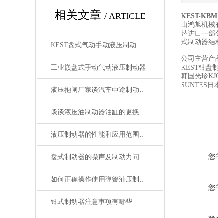
相关文章
/ ARTICLE
KEST-K
山鸿旭机械
替进口一部
式制动器结
KEST盘式气动手动液压制动器型号大全
公司主营产
工业嵌盘式手动气动液压制动器
KEST钳盘
韩国光珍KJ
SUNTES
液压抱闸厂家谈汽车中途制动抱闸故障及解决
谈谈液压油制动器油缸的更换
液压制动器的性能和应用范围还将不断拓展和*
您
盘式制动器的噪声及制动力问题处理
如何正确操作使用弹簧油压制动器刹车？
您
钳式制动器注意事项有哪些