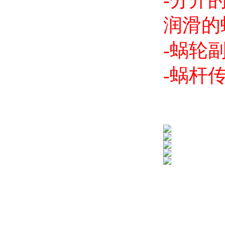
-分开
润滑的
-蜗轮副
-蜗杆