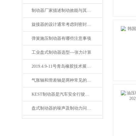
制动器厂家描述制动效能与其恒定性的研究
旋接器的设计通常考虑到密封性能的要求
弹簧施压制动器有哪些注意事项
工业盘式制动器选型---张力计算
2019.4.9-11号青岛橡胶技术展缆会-KEST制动器
气胀轴和滑差轴是两种常见的机械传动轴
KEST制动器是汽车安全行驶中不可少的重要部件
盘式制动器的噪声及制动力问题处理