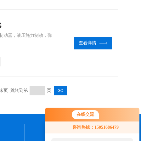
器
开液压制动器，液压施力制动，弹
查看详情
末页 跳转到第
页
在线交流
您好！欢迎前来咨询，很高兴为您
咨询热线：15051686479
服务，请问您要咨询什么问题呢？
联系我们