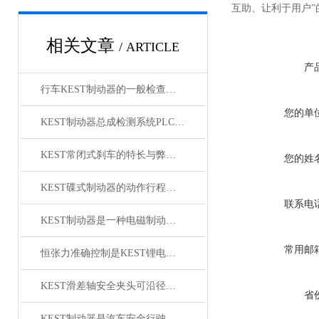
互助、让利于用户
相关文章
/ ARTICLE
产
行车KEST制动器的一般检查你会做了吗？
您的单
KEST制动器总成检测系统PLC技术的应用
KEST常闭式刹车的特长与弊端必读！
您的姓
KEST碟式制动器的动作行程调整说明
联系电
KEST制动器是一种电磁制动装置
常用邮
恒张力准确控制是KEST锂电池滑差轴的核心功能
KEST滑差轴安全夹头可沿径向自由滑动
省
KEST制动器是汽车安全行驶中不可少的重要部件