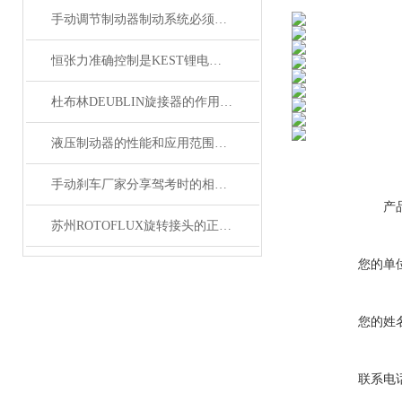
手动调节制动器制动系统必须具备的功能
恒张力准确控制是KEST锂电池滑差轴的核心功能
杜布林DEUBLIN旋接器的作用主要体现在以下几个方面
液压制动器的性能和应用范围还将不断拓展和*
手动刹车厂家分享驾考时的相关刹车技巧
产
苏州ROTOFLUX旋转接头的正确维护与更换
您的单
您的姓
联系电