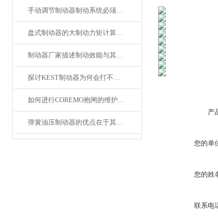
手动调节制动器制动系统必须具备的功能
盘式制动器的大制动力矩计算如何做？
制动器厂家描述制动效能与其恒定性的研究
探讨KEST制动器为何会打不开？
如何进行COREMO抱闸的维护保养
产
弹簧油压制动器的优点在于其优异的制动性能和稳定性
您的单
您的姓
联系电