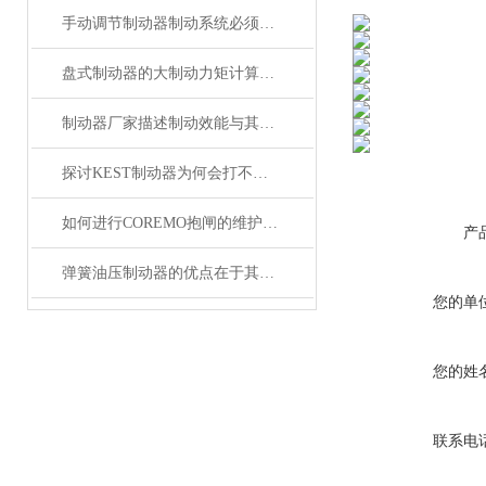
手动调节制动器制动系统必须具备的功能
盘式制动器的大制动力矩计算如何做？
制动器厂家描述制动效能与其恒定性的研究
探讨KEST制动器为何会打不开？
如何进行COREMO抱闸的维护保养
产
弹簧油压制动器的优点在于其优异的制动性能和稳定性
您的单
您的姓
联系电