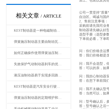
加工、包装以及其
公司一贯坚持“质量
相关文章
/ ARTICLE
自治区。竭诚与国
2、售前注意事项：
采购前请先我司业
制动器请先确认好
KEST制动器是一种电磁制动装置
选型手册（选型参
下单前必看，下单
弹簧施压制动器主要由制动瓦块和弹簧构成
问：你们价格含运
如何正确操作使用弹簧油压制动器刹车？
答：我们价格都是
问：我不会选型，
失效保护气动制动器刹车的优势特点，您都知道吗？
答：可以的亲，如
液压油制动器易于实现多回路控制
问：我担心制动器
答：在您下单前我
KEST制动器是汽车安全行驶中不可少的重要部件
问：我不太确认型
答：当然可以，如
弹簧油压制动器的定期维护和检查是不可少的
问：型号确认后，
答：型号确认之后一
手动机械驱动制动器是工业运输设备中的安全组件