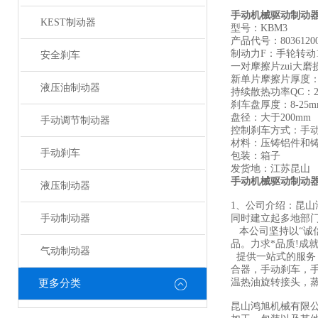
手动机械驱动制动
KEST制动器
型号：KBM3
产品代号：8036120
制动力F：手轮转动1
安全刹车
一对摩擦片zui大磨
新单片摩擦片厚度：
液压油制动器
持续散热功率QC：2
刹车盘厚度：8-25m
盘径：大于200mm
手动调节制动器
控制刹车方式：手
材料：压铸铝件和
手动刹车
包装：箱子
发货地：江苏昆山
手动机械驱动制动
液压制动器
1、公司介绍：昆
手动制动器
同时建立起多地部门
本公司坚持以“诚
品。力求*品质!成
气动制动器
提供一站式的服务
合器，手动刹车，
温热油旋转接头，蒸
更多分类
昆山鸿旭机械有限