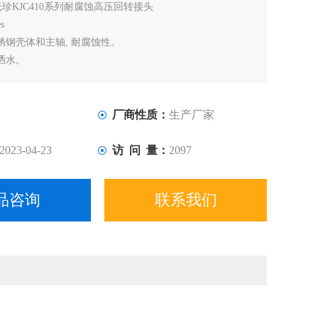
光珍KJC410系列耐腐蚀高压回转接头
s
锈钢壳体和主轴, 耐腐蚀性。
洒水。
厂商性质：
生产厂家
2023-04-23
访 问 量：
2097
品咨询
联系我们