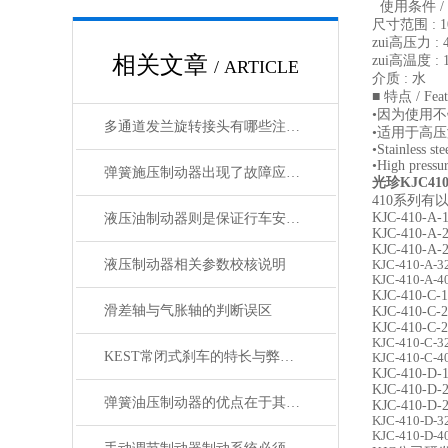
使用条件 / Op
尺寸范围 : 10A
zui高压力 : 4
相关文章
zui高温度 : 1
/ ARTICLE
介质 : 水
■ 特点 / Feat
•因为使用不
多通道发兰旋转接头有哪些注意事项
•适用于高
•Stainless st
•High pressu
弹簧施压制动器出现了故障应该如何处理
光珍KJC4
410系列有
KJC-410-A-
液压油制动器则是保证行车安全的重要部件之一
KJC-410-A-
KJC-410-A-
液压制动器相关参数校核说明
KJC-410
-A-3
KJC-410
-A-4
KJC-410-C-
滑差轴与气胀轴的判断误区
KJC-410-C-
KJC-410-C-
KJC-410
-C-3
KEST常闭式刹车的特长与弊端必读！
KJC-410
-C-4
KJC-410-D-
KJC-410-D-
弹簧油压制动器的优点在于其优异的制动性能和稳定性
KJC-410-D-
KJC-410
-D-3
KJC-410
-D-4