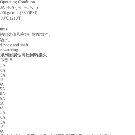
erating Condition
~40A ( ⅜ "~1 ½ ")
00kg/cm 2 (5600PSI)
00℃ (210℉)
ures
锈钢壳体和主轴, 耐腐蚀性。
压洒水。
eel body and shaft
re watering
10系列耐腐蚀高压回转接头
以下型号：
15A
20A
25A
2A
0A
15A
20A
25A
2A
0A
15A
20A
25A
2A
0A