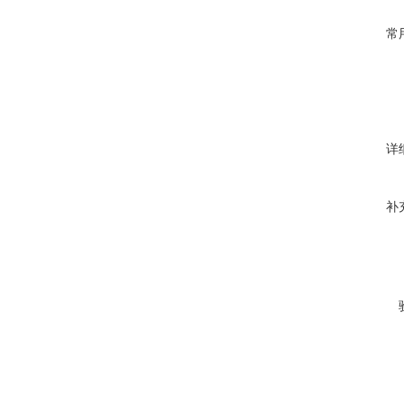
常
详
补