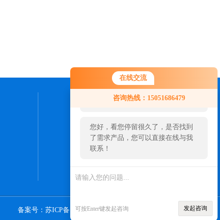
在线交流
您好！欢迎前来咨询，很高兴为您
咨询热线：15051686479
服务，请问您要咨询什么问题呢？
联系我们
您好，看您停留很久了，是否找到
24小时热线：
了需求产品，您可以直接在线与我
0512-57561098
联系！
发起咨询
可按Enter键发起咨询
备案号：苏ICP备15049930号-2
Sitemap.xml
管理登陆