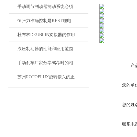
手动调节制动器制动系统必须具备的功能
恒张力准确控制是KEST锂电池滑差轴的核心功能
杜布林DEUBLIN旋接器的作用主要体现在以下几个方面
液压制动器的性能和应用范围还将不断拓展和*
手动刹车厂家分享驾考时的相关刹车技巧
产
苏州ROTOFLUX旋转接头的正确维护与更换
您的单
您的姓
联系电