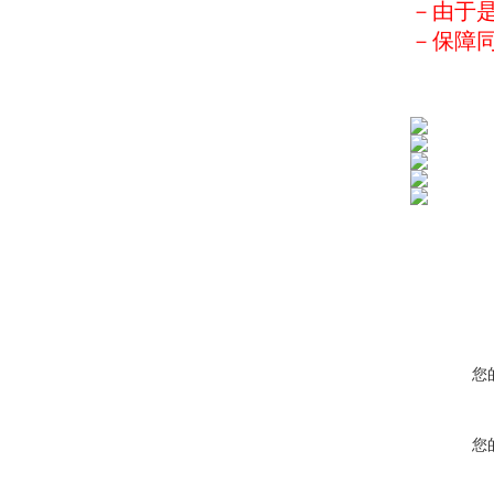
－由于是
－保障
您
您