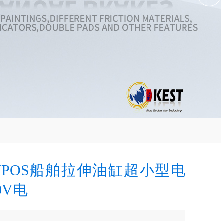
NPOS船舶拉伸油缸超小型电
0V电