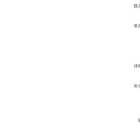
联
常
详
补