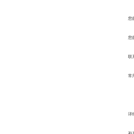
您
您
联
常
详
补