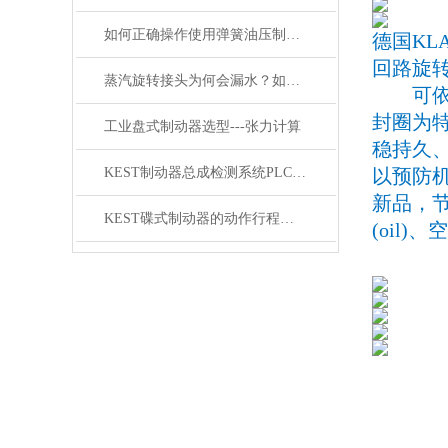
如何正确操作使用弹簧油压制动器刹车？
德国KL
回路旋
蒸汽旋转接头为何会漏水？如何解决？
可依工
封圈为
工业盘式制动器选型---张力计算
稳持久
KEST制动器总成检测系统PLC技术的应用
以预防
新品，节
KEST碟式制动器的动作行程调整说明
(oil)