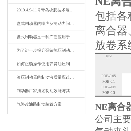
NE离
2019.4.9-11号青岛橡胶技术展缆会-KEST制动器
包括各
盘式制动器的噪声及制动力问题处理
离合器
盘式制动器是一种广泛应用于汽车和其它交通工具的刹车系统
放卷系
为了进一步提升弹簧施压制动器的性能和寿命，需注意以下几点
Type
如何正确操作使用弹簧油压制动器刹车？
POB-0.05
液压制动器的制动液质量应该怎么判断
POB-0.1
POB-20N
制动器厂家描述制动效能与其恒定性的研究
POB-0.5
NE离合
气路改油路制动装置方案
公司主