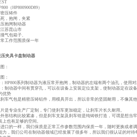
EST
00（HP800900D89）
精密压铸件
抱死，抱闸，夹紧
液压抱闸制动器
：江苏昆山市
防撞气包箱子、
正常工作范围质保一年
床液压夹具卡盘制动器
：
型图：
数图：
法：HP800系列制动器为液压常开抱闸，制动器的左端有两个油孔，使用
法：制动器中间有贯穿孔，可以在设备上安装定位支架，使制动器定在设
的优势
式刹车气包是精密压铸铝件，用模具开出，所以非常的坚固耐用，不像其
车片是专业生产厂定制，专门使刹车更加稳定，让刹车片长久耐用。
的外形结构比较紧凑，但是刹车支架及刹车钳是纯铸铁打造，可谓是想当
装上也有足够的空间。
跟进口的一样，我们保质是正常工作参数范围内保质一年，随时更换或者
后能力，我们公司在制动器领域已经发展了很多年，所以我们很认证的对待