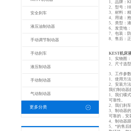
1、品牌：K
2、型号：HP8
3、材料：
安全刹车
4、用途：
5、类型：
液压油制动器
6、发货地
7、包装：
8、售后：
手动调节制动器
手动刹车
KEST机
1、实物图
2、尺寸选
液压制动器
3、工作参
1、使用方
手动制动器
2、安装方
我们制动器
气动制动器
1、我们碟
可靠性。
2、我们刹
更多分类
3、制动器
可靠的，安
4、制动器
5、*的售