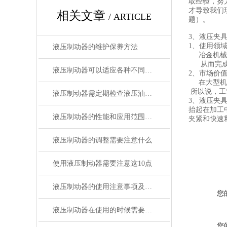
取经验，努
才导致我们
相关文章
/ ARTICLE
题）。
3、液压夹
1、使用领
液压制动器的维护保养方法
冶金机械、
从而完成离
液压制动器可以适应各种不同的工作环境和温度条件
2、市场价
在大型机械
所以说，工
液压制动器需定期检查液压油的液位和清洁制动缸
液压夹
3、
抬起在加工
液压制动器的性能和应用范围还将不断拓展和*
夹紧和快速
液压制动器的调整需要注意什么
使用液压制动器需要注意这10点
液压制动器的使用注意事项及日常维护方法
您
液压制动器在使用的时候需要注意什么问题呢？
您