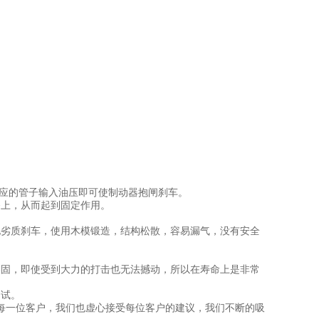
对应的管子输入油压即可使制动器抱闸刹车。
备上，从而起到固定作用。
他劣质刹车，使用木模锻造，结构松散，容易漏气，没有安全
牢固，即使受到大力的打击也无法撼动，所以在寿命上是非常
调试。
每一位客户，我们也虚心接受每位客户的建议，我们不断的吸