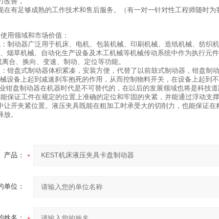
力改善，
现在有足够成熟的工作技术和售后服务。（有一对一针对性工程师随时为客
具使用领域和市场价值：
域：制动器广泛用于机床、电机、包装机械、印刷机械、造纸机械、纺织
烟草机械、自动化生产设备及木工机械等机械传动系统中作为执行元件
合、换向、变速、制动、定位等功能。
值：钳盘式制动器体积紧凑，安装方便，代替了以前鼓式制动器，钳盘制
设备上起到减速刹车抱死的作用，从而控制物料开关，在设备上起到不
业钳盘制动器在机器时代是不可替代的，在以后的发展领域也将是科技道
具能保证工件在规定的位置上准确的定位和牢固的夹紧，并能通过浮动支
中让开夹紧位置。液压夹具既能在粗加工时承受大的切削力，也能保证在
释放。
产品：
的单位：
的姓名：