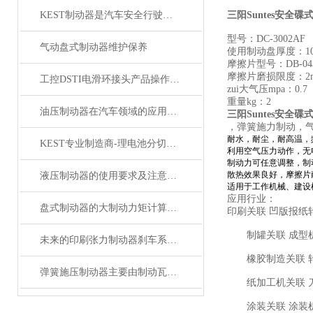
KEST制动器是汽车安全行驶中不可少的重要部件
三阳Suntes安全
型号：DC-3002AF
气动盘式制动器维护保养
使用制动盘厚度：1
摩擦片型号：DB-04
摩擦片磨损限度：2
工控DSTI电滑环接头产品操作步骤、注意事项
zui大气压mpa：0.7
重量kg：2
油压制动器在汽车领域的应用与关键作用
三阳Suntes安全
，弹簧施力制动，
耐水，耐尘，耐高温，
KEST专业制造商-理电池分切机的滑差轴技术创新突破和特性
利用空气压力动作，无
制动力可任意调整，制
散热效果良好，摩擦片
液压制动器的使用要求及注意事项解析
适用于工作机械、建设
应用行业：
盘式制动器的大制动力矩计算如何做？
印刷关联 凹版报纸
制罐关联 成型机
未来的印刷张力制动器刹车系统将更加智能化、自动化
橡胶制造关联
弹簧施压制动器主要由制动瓦块和弹簧构成
纸加工机关联 刀具
涂装关联 涂装机器