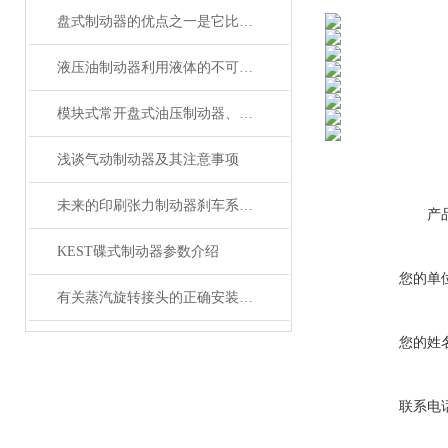
盘式制动器的优点之一是它比传统的鼓式制动器更为高效
液压油制动器利用液体的不可压缩性来传递制动力矩
模块式常开盘式油压制动器、常闭液压制动器选择
浅谈气动制动器及其注意事项
未来的印刷张力制动器刹车系统将更加智能化、自动化
产
KEST碟式制动器参数介绍
您的单
有关蒸汽旋转接头的正确安装顺序
您的姓
联系电