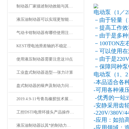
制动器厂家描述制动效能与其恒定性的研究
电动泵（1／2
－由于轻量（
液压油制动器可以实现更智能的控制和监测
－提高工作效
气动卡钳制动器有哪些使用注意事项
－由于是多种
－100TON
KEST理电池滑差轴的不稳定现象解析
－可以使用在
－由于是22
使用液压制动器需要注意这10点
－保障同种泵
工业盘式制动器选型---张力计算
电动泵（1、2
-本品适合各
盘式制动器的噪声及制动力问题处理
-可用各种液
-优秀的一站
2019.4.9-11号青岛橡胶技术展缆会-KEST制动器
-安静采用齿轮
-220V/380V/4
工控DSTI电滑环接头产品操作步骤、注意事项
-应用：如抬
液压油制动器以其*的制动力矩和稳定的制动性能而受到青睐
-应用领域：