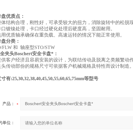
卡盘优质点：
整体结构合理，刚性好，可承受较大的扭力，消除旋转中的松脱
卡口镀镍处理，卡口经过硬化处理后硬度高，坚固耐用。
选用优质轴承确保在重负载、高速运转的情况下能正常使用。
卡盘分类：
/FLW 和 轴座型STO/STW
t安全夹头Boschert安全卡盘*：
提供客户经济且容易安装的设计，为联结传动及脱离之类频繁动
夹头传动部份的规格尺寸可依据客户机械规格及特性而设计制造
。
25,30,32,38,40,45,50,55,60,65,75mm等型号
产品：
的单位：