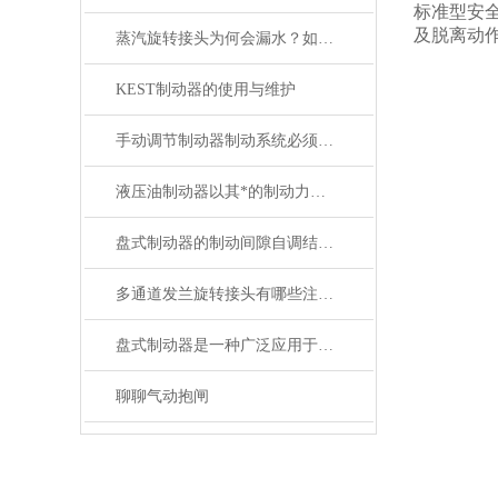
标准型安
及脱离动
蒸汽旋转接头为何会漏水？如何解决？
KEST制动器的使用与维护
手动调节制动器制动系统必须具备的功能
液压油制动器以其*的制动力矩和稳定的制动性能而受到青睐
盘式制动器的制动间隙自调结构说明
多通道发兰旋转接头有哪些注意事项
盘式制动器是一种广泛应用于各类车辆和机械设备的制动系统
聊聊气动抱闸